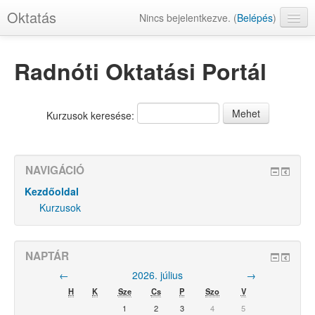
Oktatás
Nincs bejelentkezve. (
Belépés
)
Radnóti Oktatási Portál
Kurzusok keresése:
NAVIGÁCIÓ
Kezdőoldal
Kurzusok
NAPTÁR
←
2026. július
→
H
K
Sze
Cs
P
Szo
V
1
2
3
4
5