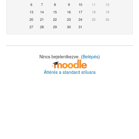
6
7
8
9
10
11
12
13
14
15
16
17
18
19
20
21
22
23
24
25
26
27
28
29
30
31
Nincs bejelentkezve. (
Belépés
)
Áttérés a standard stílusra